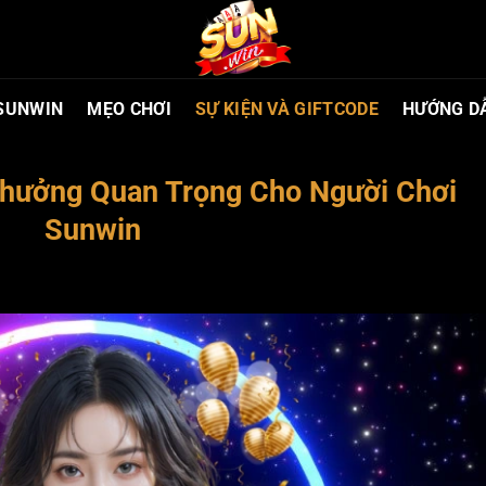
 SUNWIN
MẸO CHƠI
SỰ KIỆN VÀ GIFTCODE
HƯỚNG D
hưởng Quan Trọng Cho Người Chơi
Sunwin