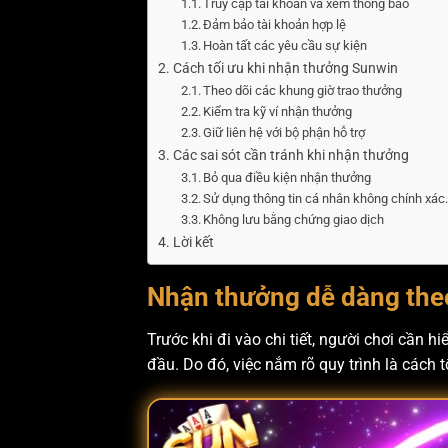
Truy cập tài khoản và xem thông báo
Đảm bảo tài khoản hợp lệ
Hoàn tất các yêu cầu sự kiện
Cách tối ưu khi nhận thưởng Sunwin
Theo dõi các khung giờ trao thưởng
Kiểm tra kỹ ví nhận thưởng
Giữ liên hệ với bộ phận hỗ trợ
Các sai sót cần tránh khi nhận thưởng
Bỏ qua điều kiện nhận thưởng
Sử dụng thông tin cá nhân không chính xác
Không lưu bằng chứng giao dịch
Lời kết
Nhận thưởng dễ dàng the
Trước khi đi vào chi tiết, người chơi cần 
đầu. Do đó, việc nắm rõ quy trình là cách t