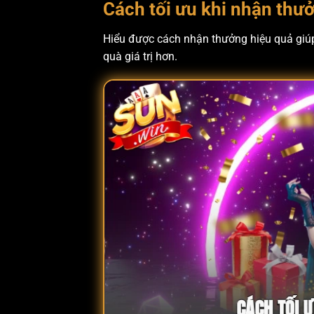
Cách tối ưu khi nhận thư
Hiểu được cách nhận thưởng hiệu quả giúp
quà giá trị hơn.