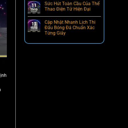
có
Sức Hút Toàn Cầu Của Thể
Có
Vàng
bình
11
Uy
Mới
luận
Thao Điện Tử Hiện Đại
Th10
Tín
Của
ở
Không
Cầu
Sự
Không
Thủ
Trở
có
Cập Nhật Nhanh Lịch Thi
Bóng
Lại
bình
11
Đá
Đầy
luận
Đấu Bóng Đá Chuẩn Xác
Th10
Trẻ
Mới
ở
Từng Giây
Việt
Mẻ
Sức
Nam
Của
Hút
Không
World
Toàn
có
Cup
Cầu
bình
2026
Của
luận
Thể
ở
Thao
Cập
Điện
Nhật
Tử
Nhanh
Hiện
Lịch
Đại
Thi
định
Đấu
Bóng
Đá
Chuẩn
h
Xác
Từng
Giây