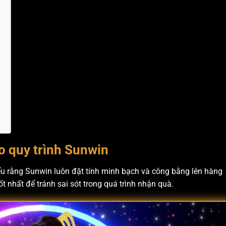
.
o quy trình Sunwin
hiểu rằng Sunwin luôn đặt tính minh bạch và công bằng lên hàng
ốt nhất để tránh sai sót trong quá trình nhận quà.