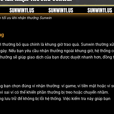
 tối ưu khi nhận thưởng Sunwin
ng
 thường bỏ qua chính là khung giờ trao quà. Sunwin thường xử
ngày. Nếu bạn yêu cầu nhận thưởng ngoài khung giờ, hệ thống c
o thưởng sẽ giúp giao dịch của bạn được duyệt nhanh hơn, đồng 
 bạn chọn đúng ví nhận thưởng: ví game, ví tiền mặt hoặc ví s
vì sai ví có thể khiến phần thưởng bị treo hoặc chuyển nhầm.
 lưu trữ để không bị lỗi hệ thống. Việc kiểm tra này giúp bạn