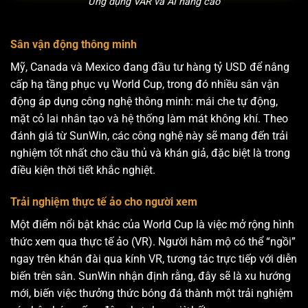
Ứng dụng VAR và AI nâng cao
Sân vận động thông minh
Mỹ, Canada và Mexico đang đầu tư hàng tỷ USD để nâng
cấp hạ tầng phục vụ World Cup, trong đó nhiều sân vận
động áp dụng công nghệ thông minh: mái che tự động,
mặt cỏ lai nhân tạo và hệ thống làm mát không khí. Theo
đánh giá từ SunWin, các công nghệ này sẽ mang đến trải
nghiệm tốt nhất cho cầu thủ và khán giả, đặc biệt là trong
điều kiện thời tiết khắc nghiệt.
Trải nghiệm thực tế ảo cho người xem
Một điểm nổi bật khác của World Cup là việc mở rộng hình
thức xem qua thực tế ảo (VR). Người hâm mộ có thể “ngồi”
ngay trên khán đài qua kính VR, tương tác trực tiếp với diễn
biến trên sân. SunWin nhận định rằng, đây sẽ là xu hướng
mới, biến việc thưởng thức bóng đá thành một trải nghiệm