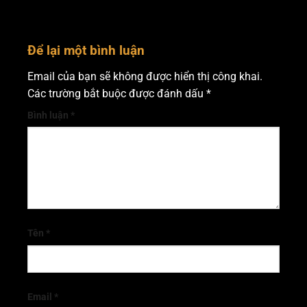
Để lại một bình luận
Email của bạn sẽ không được hiển thị công khai.
Các trường bắt buộc được đánh dấu
*
Bình luận
*
Tên
*
Email
*