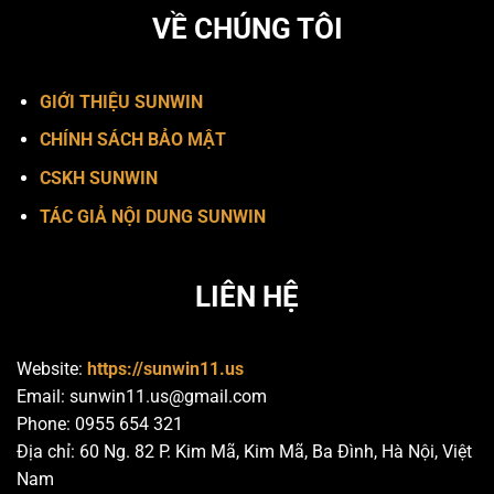
VỀ CHÚNG TÔI
GIỚI THIỆU SUNWIN
CHÍNH SÁCH BẢO MẬT
CSKH SUNWIN
TÁC GIẢ NỘI DUNG SUNWIN
LIÊN HỆ
Website:
https://sunwin11.us
Email:
sunwin11.us@gmail.com
Phone: 0955 654 321
Địa chỉ: 60 Ng. 82 P. Kim Mã, Kim Mã, Ba Đình, Hà Nội, Việt
Nam