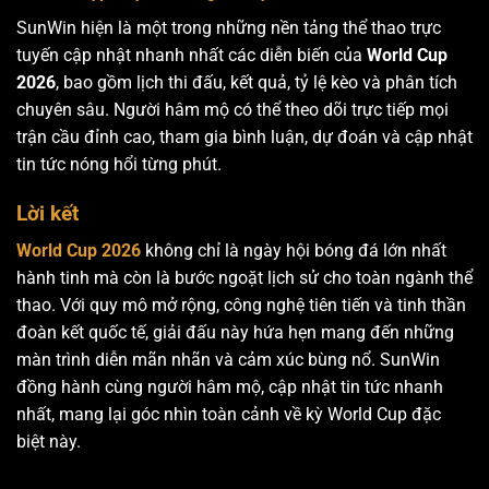
SunWin hiện là một trong những nền tảng thể thao trực
tuyến cập nhật nhanh nhất các diễn biến của
World Cup
2026
, bao gồm lịch thi đấu, kết quả, tỷ lệ kèo và phân tích
chuyên sâu. Người hâm mộ có thể theo dõi trực tiếp mọi
trận cầu đỉnh cao, tham gia bình luận, dự đoán và cập nhật
tin tức nóng hổi từng phút.
Lời kết
World Cup 2026
không chỉ là ngày hội bóng đá lớn nhất
hành tinh mà còn là bước ngoặt lịch sử cho toàn ngành thể
thao. Với quy mô mở rộng, công nghệ tiên tiến và tinh thần
đoàn kết quốc tế, giải đấu này hứa hẹn mang đến những
màn trình diễn mãn nhãn và cảm xúc bùng nổ. SunWin
đồng hành cùng người hâm mộ, cập nhật tin tức nhanh
nhất, mang lại góc nhìn toàn cảnh về kỳ World Cup đặc
biệt này.