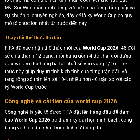
Mỹ. SunWin nhận định rằng, với cơ sở hạ tầng đẳng cấp và
sự chuẩn bị chuyên nghiệp, đây sẽ là kỳ World Cup có quy
mô tổ chức lớn nhất từ trước đến nay.
Thay đổi thể thức thi đấu
FIFA đã xác nhận thể thức mới của
World Cup 2026
: 48 đội
sẽ chia thành 12 bảng, mỗi bảng gồm 4 đội, hai đội đứng
đầu và tám đội hạng ba tốt nhất sẽ vào vòng 1/16. Thể
thức này giúp duy trì tính kịch tính của từng trận đấu và
tăng tổng số trận lên tới 104, nhiều hơn 40 trận so với các
kỳ World Cup trước.
Công nghệ và cải tiến của world cup 2026
Công nghệ là yếu tố được FIFA đặt lên hàng đầu để đảm
bảo
World Cup 2026
trở thành kỳ đại hội minh bạch, công
bằng và hiện đại nhất trong lịch sử bóng đá.