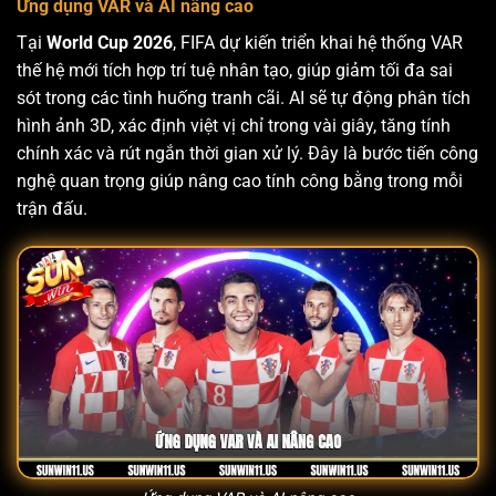
Ứng dụng VAR và AI nâng cao
Tại
World Cup 2026
, FIFA dự kiến triển khai hệ thống VAR
thế hệ mới tích hợp trí tuệ nhân tạo, giúp giảm tối đa sai
sót trong các tình huống tranh cãi. AI sẽ tự động phân tích
hình ảnh 3D, xác định việt vị chỉ trong vài giây, tăng tính
chính xác và rút ngắn thời gian xử lý. Đây là bước tiến công
nghệ quan trọng giúp nâng cao tính công bằng trong mỗi
trận đấu.