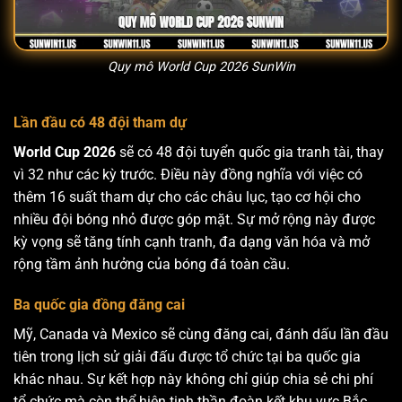
Quy mô World Cup 2026 SunWin
Lần đầu có 48 đội tham dự
World Cup 2026
sẽ có 48 đội tuyển quốc gia tranh tài, thay
vì 32 như các kỳ trước. Điều này đồng nghĩa với việc có
thêm 16 suất tham dự cho các châu lục, tạo cơ hội cho
nhiều đội bóng nhỏ được góp mặt. Sự mở rộng này được
kỳ vọng sẽ tăng tính cạnh tranh, đa dạng văn hóa và mở
rộng tầm ảnh hưởng của bóng đá toàn cầu.
Ba quốc gia đồng đăng cai
Mỹ, Canada và Mexico sẽ cùng đăng cai, đánh dấu lần đầu
tiên trong lịch sử giải đấu được tổ chức tại ba quốc gia
khác nhau. Sự kết hợp này không chỉ giúp chia sẻ chi phí
tổ chức mà còn thể hiện tinh thần đoàn kết khu vực Bắc