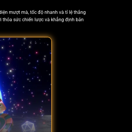
diện mượt mà, tốc độ nhanh và tỉ lệ thắng
i thỏa sức chiến lược và khẳng định bản