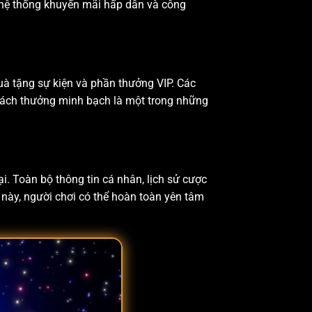
hệ thống khuyến mãi hấp dẫn và công
uà tặng sự kiện và phần thưởng VIP. Các
h sách thưởng minh bạch là một trong những
i. Toàn bộ thông tin cá nhân, lịch sử cược
t này, người chơi có thể hoàn toàn yên tâm