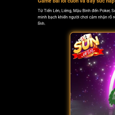
Game bài lôi cuốn và đầy sức hấp
Từ Tiến Lên, Liêng, Mậu Binh đến Poker, S
minh bạch khiến người chơi cảm nhận rõ rệ
lĩnh.