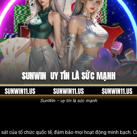
SunWin – uy tín là sức mạnh
át của tổ chức quốc tế, đảm bảo mọi hoạt động minh bạch. Cá