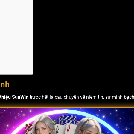
ạnh
 thiệu SunWin
trước hết là câu chuyện về niềm tin, sự minh bạch