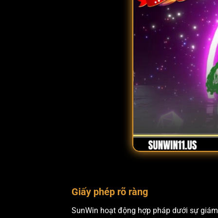
Giấy phép rõ ràng
SunWin hoạt động hợp pháp dưới sự giám s