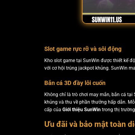
Slot game rực rỡ và sôi động
Kho slot game tại SunWin được thiết kế đ
với cơ hội trúng jackpot khủng. SunWin man
Bắn cá 3D đầy lôi cuốn
Không chỉ là trò chơi may mắn, bắn cá tại
khủng và thu về phần thưởng hấp dẫn. Mỗi 
cấp của
Giới thiệu SunWin
trong thị trườn
Ưu đãi và bảo mật toàn d