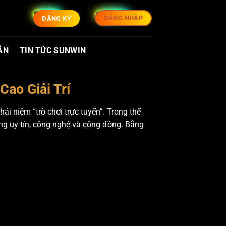
ĐĂNG NHẬP
ĐĂNG KÝ
ẪN
TIN TỨC SUNWIN
Cao Giải Trí
ái niệm “trò chơi trực tuyến”. Trong thế
ằng uy tín, công nghệ và cộng đồng. Bằng