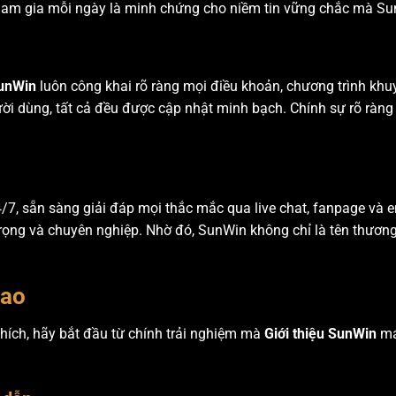
i tham gia mỗi ngày là minh chứng cho niềm tin vững chắc mà S
SunWin
luôn công khai rõ ràng mọi điều khoản, chương trình khuyế
ười dùng, tất cả đều được cập nhật minh bạch. Chính sự rõ ràn
/7, sẵn sàng giải đáp mọi thắc mắc qua live chat, fanpage và 
rọng và chuyên nghiệp. Nhờ đó, SunWin không chỉ là tên thương
cao
hích, hãy bắt đầu từ chính trải nghiệm mà
Giới thiệu SunWin
ma