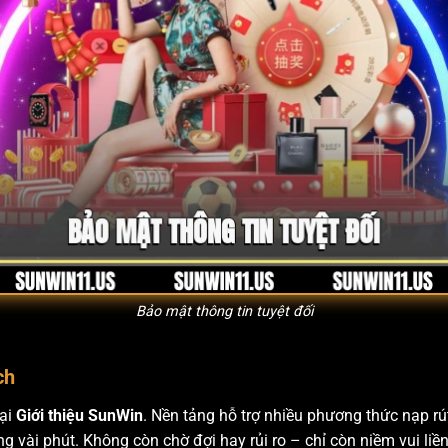
Bảo mật thông tin tuyệt đối
ch
tại
Giới thiệu SunWin
. Nền tảng hỗ trợ nhiều phương thức nạp rút
ng vài phút. Không còn chờ đợi hay rủi ro – chỉ còn niềm vui liề